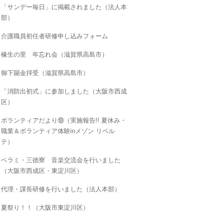
「サンデー毎日」に掲載されました（法人本
部）
介護職員初任者研修申し込みフォーム
橡生の里 年忘れ会（滋賀県高島市）
御下賜金拝受（滋賀県高島市）
「消防出初式」に参加しました（大阪市西成
区）
ボランティアだより⑱（実施報告!! 夏休み・
職業＆ボランティア体験inメゾン リベル
テ）
ベラミ・三徳寮 音楽交流会を行いました
（大阪市西成区・東淀川区）
代理・課長研修を行いました（法人本部）
夏祭り！！（大阪市東淀川区）