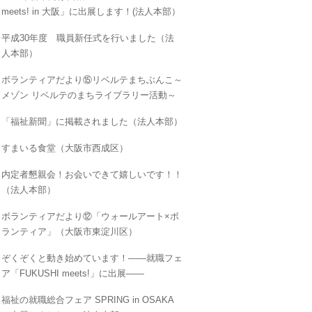
meets! in 大阪」に出展します！(法人本部）
平成30年度 職員新任式を行いました（法
人本部）
ボランティアだより⑮リベルテまちぶんこ～
メゾン リベルテのまちライブラリー活動～
「福祉新聞」に掲載されました（法人本部）
すまいる食堂（大阪市西成区）
内定者懇親会！お会いできて嬉しいです！！
（法人本部）
ボランティアだより⑫「ウォールアート×ボ
ランティア」（大阪市東淀川区）
ぞくぞくと動き始めています！――就職フェ
ア「FUKUSHI meets!」に出展――
福祉の就職総合フェア SPRING in OSAKA