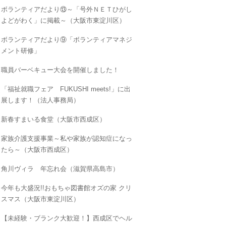
ボランティアだより⑬～「号外ＮＥＴひがし
よどがわく」に掲載～（大阪市東淀川区）
ボランティアだより⑨「ボランティアマネジ
メント研修」
職員バーベキュー大会を開催しました！
「福祉就職フェア FUKUSHI meets!」に出
展します！（法人事務局）
新春すまいる食堂（大阪市西成区）
家族介護支援事業～私や家族が認知症になっ
たら～（大阪市西成区）
角川ヴィラ 年忘れ会（滋賀県高島市）
今年も大盛況!!おもちゃ図書館オズの家 クリ
スマス（大阪市東淀川区）
【未経験・ブランク大歓迎！】西成区でヘル