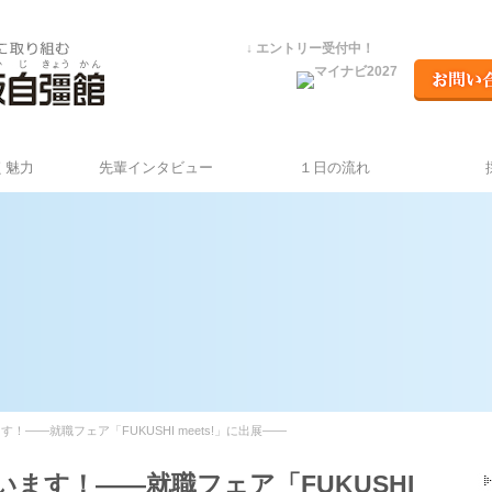
↓ エントリー受付中！
く魅力
先輩インタビュー
１日の流れ
――就職フェア「FUKUSHI meets!」に出展――
ます！――就職フェア「FUKUSHI