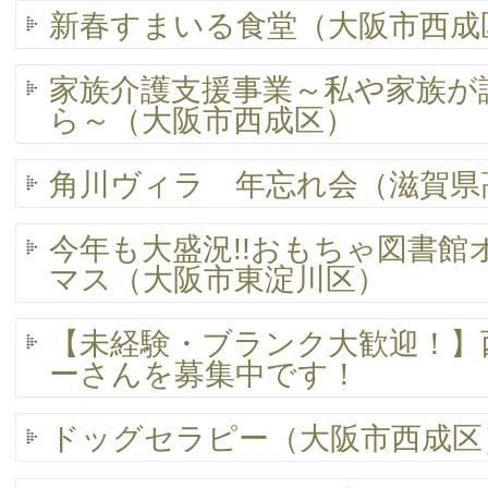
大阪自彊館インターンシップのご案内
第38回 西地区ふれあい文化祭（滋賀県高島市
西成区で介護職員初任者研修を開講します！
「すまいる食堂」（大阪市西成区）
基礎研修を開催しました（法人本部）
「にこにこキッチン（食を楽しむ会）」開催
（大阪市西成区）
「すまいる食堂」がオープン！（大阪市西成
区）
平成30年度採用 内定式を行いました（法人
部）
新任職員 フォローアップ研修会を行いまし
（法人本部）