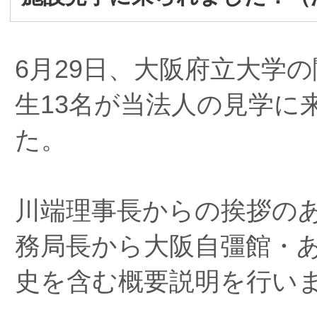
た。
川端理事長からの挨拶のあと、木田
務局長から大阪自彊館・あいりんの
史を含む概要説明を行いました。