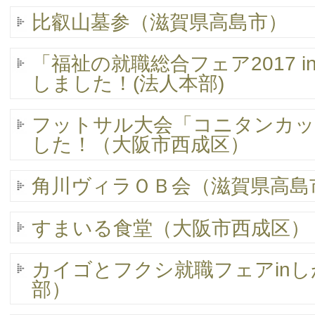
OSAKA」に参加します！
東淀川区で介護職員初任者研修を開講します
福祉の就職総合フェア 2018 in OSAKAに参加
ました！（法人本部）
ボランティアだより⑰～初企画!! 夏休み・職
＆ボランティア体験inメゾン リベルテ～（大
市東淀川区）
ボランティアだより⑯～居場所づくり講演会
（大阪市東淀川区）
７月８日（日）高島市福祉の職場説明会に出
します！
おそろいのチェックのシャツで参加♪（法人
部）
採用要項を更新しました（大阪市西成区）